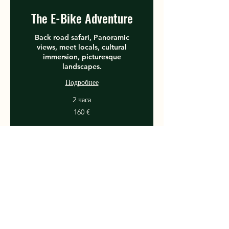
The E-Bike Adventure
Back road safari, Panoramic
views, meet locals, cultural
immersion, picturesque
landscapes.
Подробнее
2 часа
160
160 €
евро
Join our Group Hike Every
Wednesday
Embark on an exhilarating journey
through Seychelles' untouched
wilderness with our Group hike to Trois