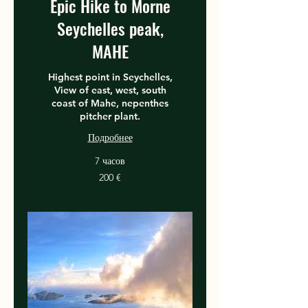
Epic Hike to Morne
Seychelles peak,
MAHE
Highest point in Seychelles,
View of east, west, south
coast of Mahe, nepenthes
pitcher plant.
Подробнее
7 часов
200
200 €
евро