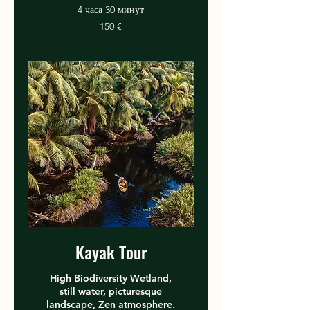
4 часа 30 минут
150
150 €
евро
Kayak Tour
High Biodiversity Wetland,
still water, picturesque
landscape, Zen atmosphere.