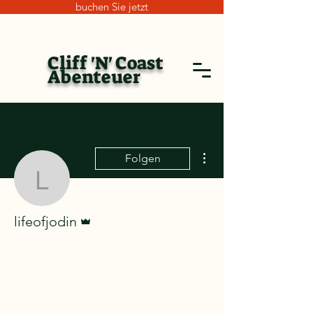
buchen Sie jetzt
Cliff 'N' Coast
Abenteuer
Weitere Optionen
Folgen
lifeofjodin
Administrator
lifeofjodin