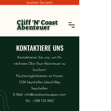
buchen Sie jetzt
Cliff 'N' Coast
Abenteuer
KONTAKTIERE UNS
Kontaktieren Sie uns, um Ihr
nächstes Öko-Tour-Abenteuer zu
buchen!
Fluchtmöglichkeiten im Freien
1234 Seychelles Island Way
Seychellen
E-Mail:
info@outdoorescapes.com
Tel.:
+248 123 4567