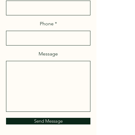
Phone
Message
Send Message