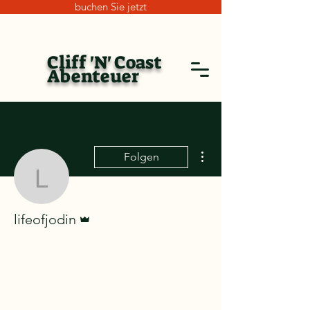
buchen Sie jetzt
Cliff 'N' Coast
Abenteuer
Weitere Optionen
Folgen
lifeofjodin
Administrator
lifeofjodin