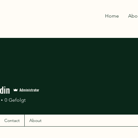
Home
Abo
odin
Administrator
0
Gefolgt
Contact
About