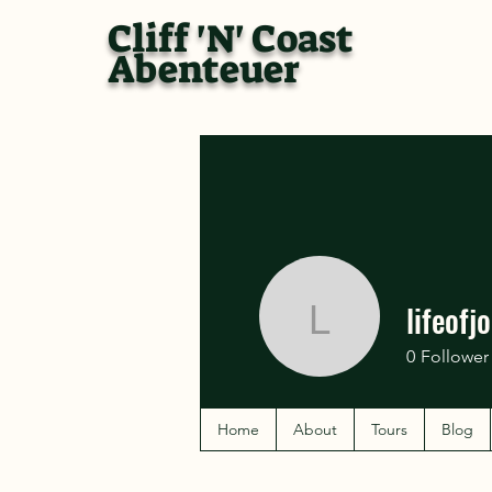
Cliff 'N' Coast
Abenteuer
lifeofj
lifeofjodin
0
Follower
Home
About
Tours
Blog