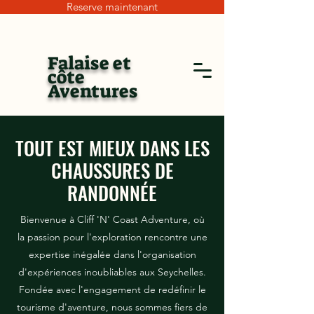
Reserve maintenant
Falaise et
côte
Aventures
TOUT EST MIEUX DANS LES
CHAUSSURES DE
RANDONNÉE
Bienvenue à Cliff 'N' Coast Adventure, où
la passion pour l'exploration rencontre une
expertise inégalée dans l'organisation
d'expériences inoubliables aux Seychelles.
Fondée avec l'engagement de redéfinir le
tourisme d'aventure, nous sommes fiers de