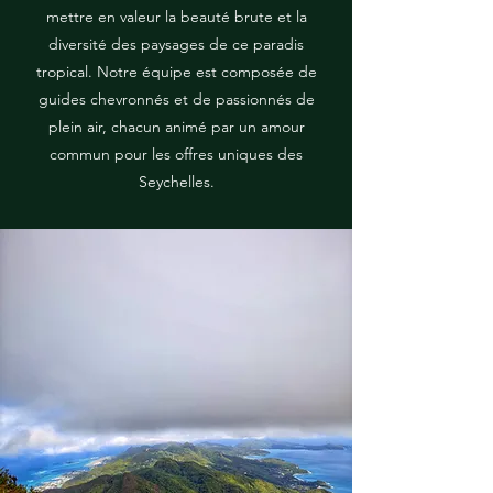
mettre en valeur la beauté brute et la
diversité des paysages de ce paradis
tropical. Notre équipe est composée de
guides chevronnés et de passionnés de
plein air, chacun animé par un amour
commun pour les offres uniques des
Seychelles.