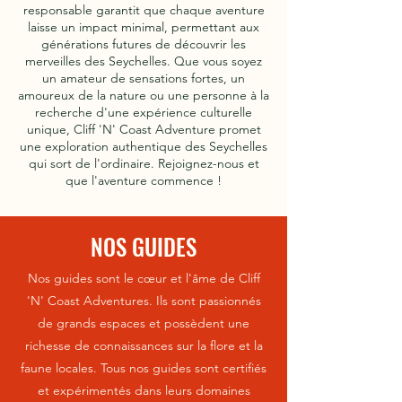
responsable garantit que chaque aventure
laisse un impact minimal, permettant aux
générations futures de découvrir les
merveilles des Seychelles. Que vous soyez
un amateur de sensations fortes, un
amoureux de la nature ou une personne à la
recherche d'une expérience culturelle
unique, Cliff 'N' Coast Adventure promet
une exploration authentique des Seychelles
qui sort de l'ordinaire. Rejoignez-nous et
que l'aventure commence !
NOS GUIDES
Nos guides sont le cœur et l'âme de Cliff
'N' Coast Adventures. Ils sont passionnés
de grands espaces et possèdent une
richesse de connaissances sur la flore et la
faune locales. Tous nos guides sont certifiés
et expérimentés dans leurs domaines