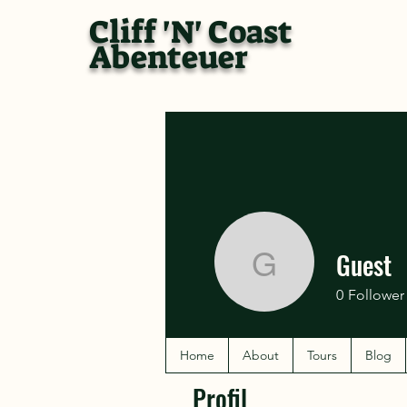
Cliff 'N' Coast
Abenteuer
Guest
Guest
0
Follower
Home
About
Tours
Blog
Profil