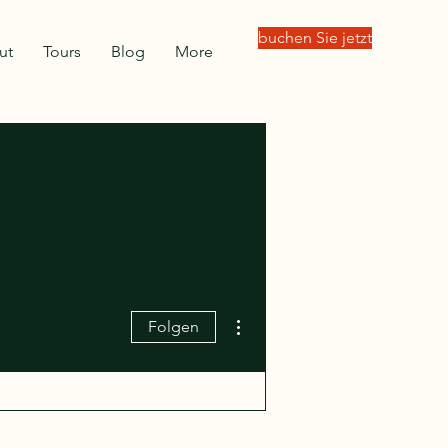
buchen Sie jetzt
ut
Tours
Blog
More
Weitere Optionen
Folgen